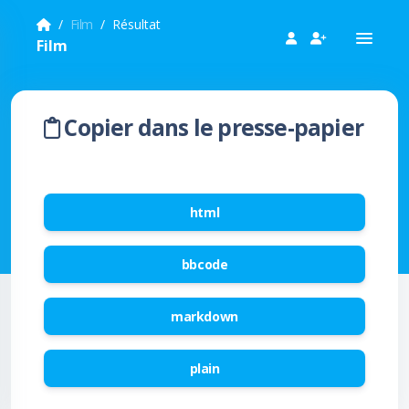
Film
Résultat
Film
Copier dans le presse-papier
html
bbcode
markdown
plain