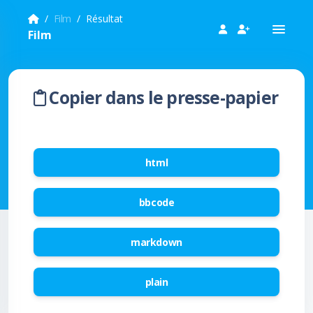
Film
Résultat
Film
Copier dans le presse-papier
html
bbcode
markdown
plain