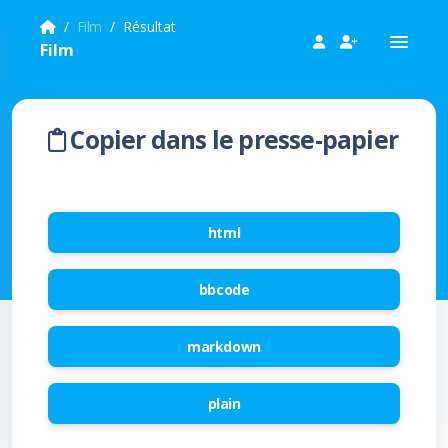
Film
Résultat
Film
Copier dans le presse-papier
html
bbcode
markdown
plain