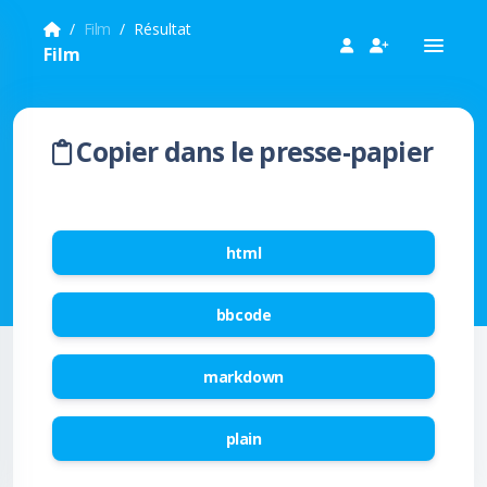
Film
Résultat
Film
Copier dans le presse-papier
html
bbcode
markdown
plain