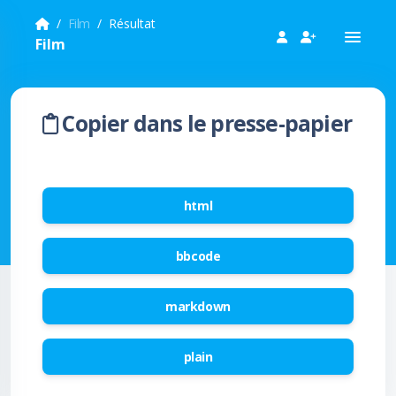
Film
Résultat
Film
Copier dans le presse-papier
html
bbcode
markdown
plain