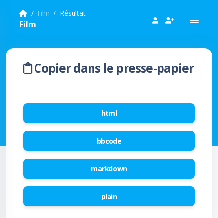
Film
Résultat
Film
Copier dans le presse-papier
html
bbcode
markdown
plain