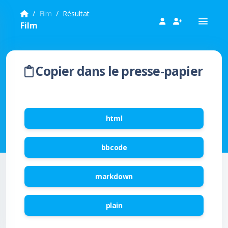
Film
Résultat
Film
Copier dans le presse-papier
html
bbcode
markdown
plain