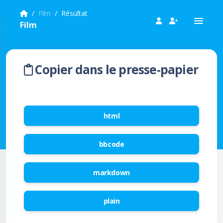
Film
Résultat
Film
Copier dans le presse-papier
html
bbcode
markdown
plain