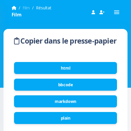
Film
Résultat
Film
Copier dans le presse-papier
html
bbcode
markdown
plain