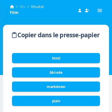
Film
Résultat
Film
Copier dans le presse-papier
html
bbcode
markdown
plain