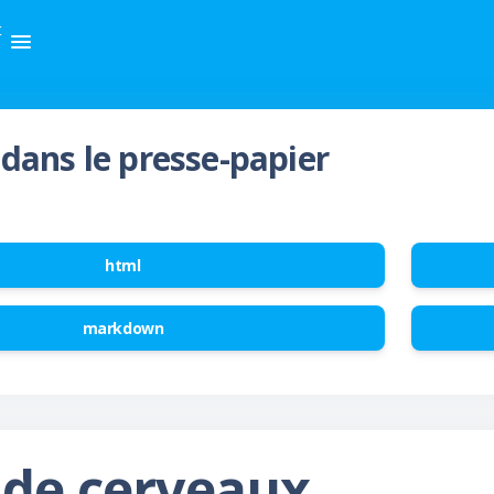
t
dans le presse-papier
html
markdown
 de cerveaux