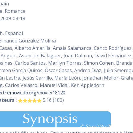
pain
e, Romance
2009-04-18
h, Español
ernando González Molina
asas, Alberto Amarilla, Amaia Salamanca, Canco Rodríguez,
Angulo, Asunción Balaguer, Joan Dalmau, David Fernández, J
sines, Carlos Santos, Marilyn Torres, Simon Cohen, Brenda
rmen García Quirós, Óscar Casas, Andrea Díaz, Julia Smerdou,
án Lastra, Jesús Carrillo, María León, Jonathan Mellor, Gra
g, Carlos Velasco, Manuel Vidal, Ken Appledorn
w.themoviedb.org/movie/18120
teurs :
5.16 (180)