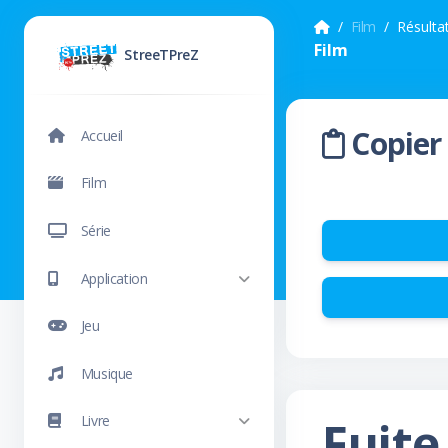
Film
Résulta
Film
StreeTPreZ
Copier 
Accueil
Film
Série
Application
Jeu
Musique
Fuite
Livre