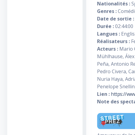
Nationalités :
S
Genres :
Comédi
Date de sortie :
Durée :
02:44:00
Langues :
Englis
Réalisateurs :
F
Acteurs :
Mario C
Mühlhause, Álex 
Peña, Antonio Re
Pedro Civera, Ca
Nuria Haya, Adri
Penelope Snellin
Lien :
https://ww
Note des specta