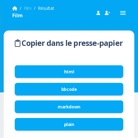
Film
Résultat
Film
Copier dans le presse-papier
html
bbcode
markdown
plain