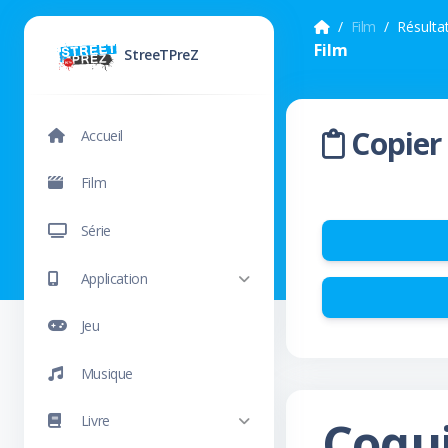
Film
Résulta
Film
StreeTPreZ
Copier 
Accueil
Film
Série
Application
Jeu
Musique
Coqu
Livre