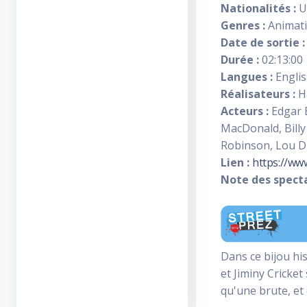
Nationalités :
Un
Genres :
Animati
Date de sortie :
Durée :
02:13:00
Langues :
Engli
Réalisateurs :
Ha
Acteurs :
Edgar B
MacDonald, Billy
Robinson, Lou D
Lien :
https://ww
Note des specta
Dans ce bijou his
et Jiminy Cricket
qu'une brute, et 