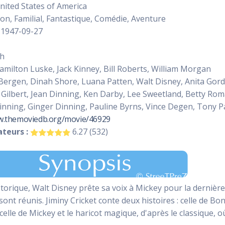
ited States of America
on, Familial, Fantastique, Comédie, Aventure
1947-09-27
sh
milton Luske, Jack Kinney, Bill Roberts, William Morgan
ergen, Dinah Shore, Luana Patten, Walt Disney, Anita Gordo
 Gilbert, Jean Dinning, Ken Darby, Lee Sweetland, Betty Ro
inning, Ginger Dinning, Pauline Byrns, Vince Degen, Tony 
w.themoviedb.org/movie/46929
teurs :
6.27 (532)
torique, Walt Disney prête sa voix à Mickey pour la dernière 
 sont réunis. Jiminy Cricket conte deux histoires : celle de Bo
celle de Mickey et le haricot magique, d'après le classique, 