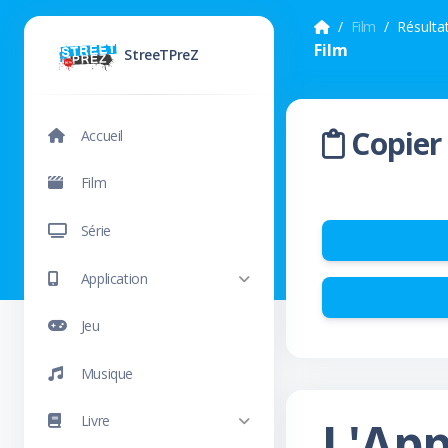
Film
Résulta
Film
StreeTPreZ
Copier 
Accueil
Film
Série
Application
Jeu
Musique
L'Ap
Livre