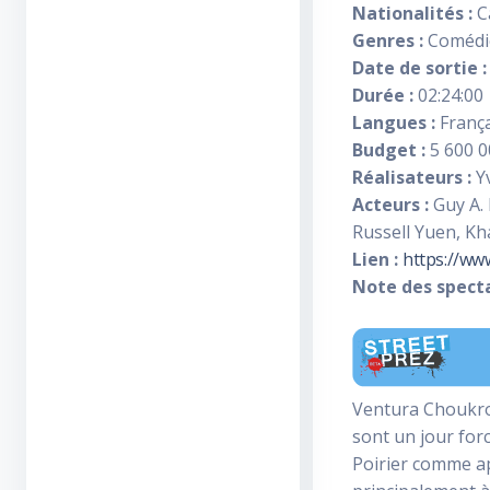
Nationalités :
C
Genres :
Comédie
Date de sortie :
Durée :
02:24:00
Langues :
França
Budget :
5 600 0
Réalisateurs :
Y
Acteurs :
Guy A. 
Russell Yuen, K
Lien :
https://ww
Note des specta
Ventura Choukrou
sont un jour forc
Poirier comme ap