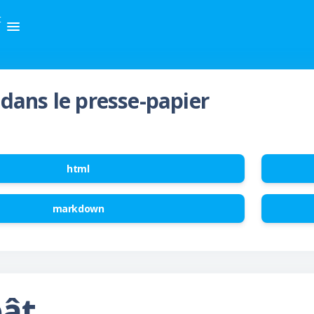
t
dans le presse-papier
html
markdown
pât