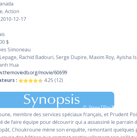
anada
, Action
2010-12-17
is
00 $
ves Simoneau
Lepage, Rachid Badouri, Serge Dupire, Maxim Roy, Ayisha I
hanh Hua
w.themoviedb.org/movie/60699
teurs :
4.25 (12)
ne, membre des services spéciaux français, et Prudent Poiri
é de faire équipe pour découvrir qui a assassiné le parrain 
pât, Choukroune mène son enquête, remontant quelques pist