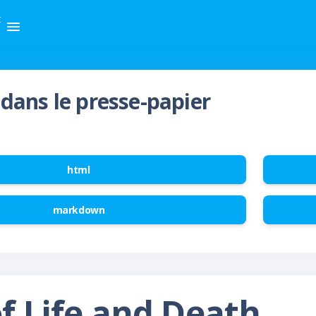
t
dans le presse-papier
html
markdown
of Life and Death