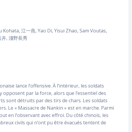
ohata, 江一燕, Yao Di, Yisui Zhao, Sam Voutas,
, 王嘉卉, 淺野長秀
aise lance l’offensive. À l’intérieur, les soldats
 opposent par la force, alors que l’essentiel des
ts sont détruits par des tirs de chars. Les soldats
iers. Le « Massacre de Nankin » est en marche. Parmi
out en l’observant avec effroi. Du côté chinois, les
reux civils qui n’ont pu être évacués tentent de