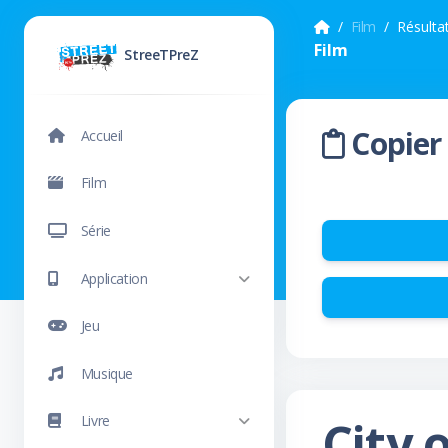
Film
Résulta
Film
StreeTPreZ
Copier 
Accueil
Film
Série
Application
Jeu
Musique
City 
Livre