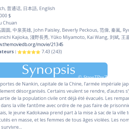
ch, 普通话, 日本語, English
000 $
u Chuan
圆, 中泉英雄, John Paisley, Beverly Peckous, 范偉, 秦嵐, Ryu K
 Junichi Kajioka, 淺野長秀, Yūko Miyamoto, Kai Wang, 刘斌
w.themoviedb.org/movie/21345
teurs :
7.43 (243)
portes de Nankin, capitale de la Chine, l’armée impériale japon
lement désorganisés. Certains veulent se rendre, d’autres s’y
rtie de la population civile ont déjà été évacués. Les rempar
 dans la ville fantôme avec ordre de ne pas faire de prisonn
ais, le jeune Kadokawa prend part à la mise à sac de la ville t
cutés en masse, et les femmes de tous âges violées. Les nomb
 survivre…