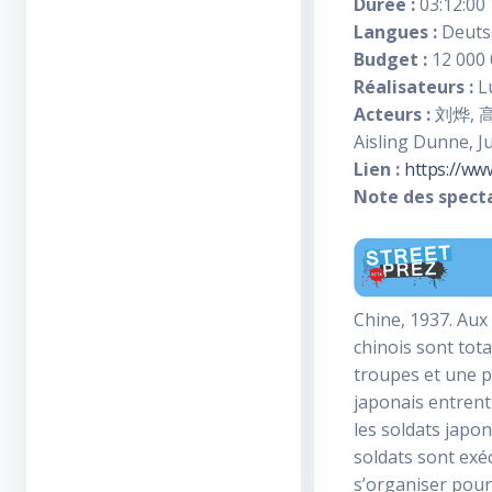
Durée :
03:12:00
Langues :
Deuts
Budget :
12 000 
Réalisateurs :
L
Acteurs :
刘烨, 高圆
Aisling Dunne,
Lien :
https://ww
Note des specta
Chine, 1937. Aux 
chinois sont tota
troupes et une pa
japonais entrent
les soldats japon
soldats sont exé
s’organiser pour