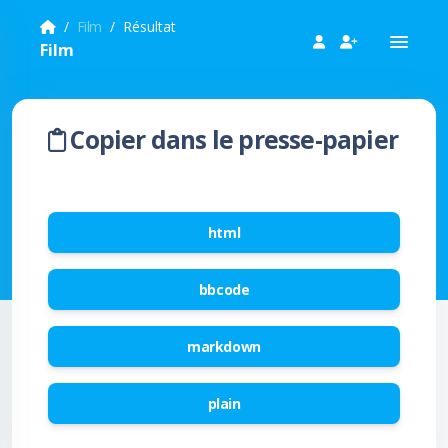
Film
Résultat
Film
Copier dans le presse-papier
html
bbcode
markdown
plain