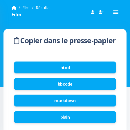
Film
Résultat
Film
Copier dans le presse-papier
html
bbcode
markdown
plain