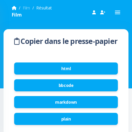
Film
Résultat
Film
Copier dans le presse-papier
html
bbcode
markdown
plain