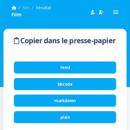
Film
Résultat
Film
Copier dans le presse-papier
html
bbcode
markdown
plain