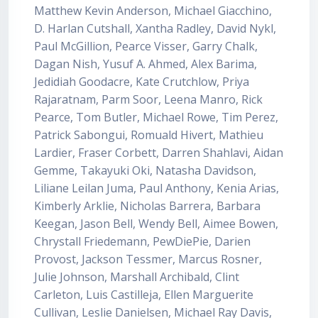
Matthew Kevin Anderson, Michael Giacchino,
D. Harlan Cutshall, Xantha Radley, David Nykl,
Paul McGillion, Pearce Visser, Garry Chalk,
Dagan Nish, Yusuf A. Ahmed, Alex Barima,
Jedidiah Goodacre, Kate Crutchlow, Priya
Rajaratnam, Parm Soor, Leena Manro, Rick
Pearce, Tom Butler, Michael Rowe, Tim Perez,
Patrick Sabongui, Romuald Hivert, Mathieu
Lardier, Fraser Corbett, Darren Shahlavi, Aidan
Gemme, Takayuki Oki, Natasha Davidson,
Liliane Leilan Juma, Paul Anthony, Kenia Arias,
Kimberly Arklie, Nicholas Barrera, Barbara
Keegan, Jason Bell, Wendy Bell, Aimee Bowen,
Chrystall Friedemann, PewDiePie, Darien
Provost, Jackson Tessmer, Marcus Rosner,
Julie Johnson, Marshall Archibald, Clint
Carleton, Luis Castilleja, Ellen Marguerite
Cullivan, Leslie Danielsen, Michael Ray Davis,