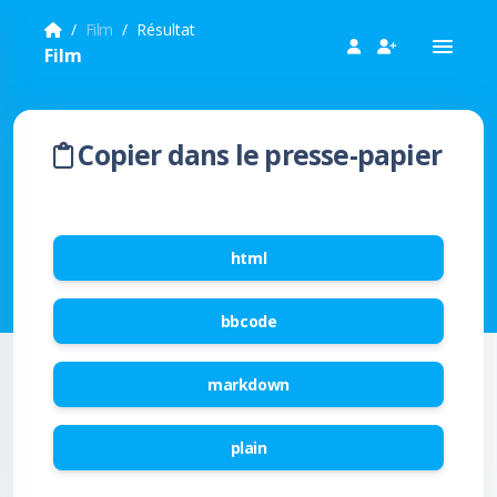
Film
Résultat
Film
Copier dans le presse-papier
html
bbcode
markdown
plain