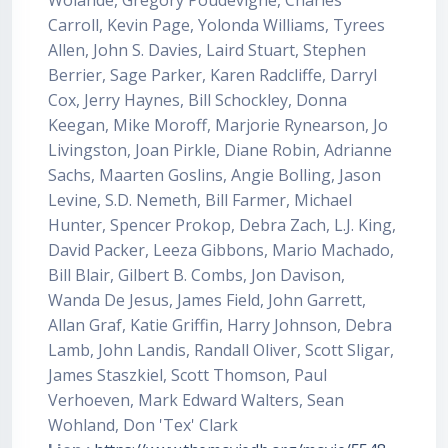
Wolande, Gregory Poudevigne, Charles
Carroll, Kevin Page, Yolonda Williams, Tyrees
Allen, John S. Davies, Laird Stuart, Stephen
Berrier, Sage Parker, Karen Radcliffe, Darryl
Cox, Jerry Haynes, Bill Schockley, Donna
Keegan, Mike Moroff, Marjorie Rynearson, Jo
Livingston, Joan Pirkle, Diane Robin, Adrianne
Sachs, Maarten Goslins, Angie Bolling, Jason
Levine, S.D. Nemeth, Bill Farmer, Michael
Hunter, Spencer Prokop, Debra Zach, L.J. King,
David Packer, Leeza Gibbons, Mario Machado,
Bill Blair, Gilbert B. Combs, Jon Davison,
Wanda De Jesus, James Field, John Garrett,
Allan Graf, Katie Griffin, Harry Johnson, Debra
Lamb, John Landis, Randall Oliver, Scott Sligar,
James Staszkiel, Scott Thomson, Paul
Verhoeven, Mark Edward Walters, Sean
Wohland, Don 'Tex' Clark