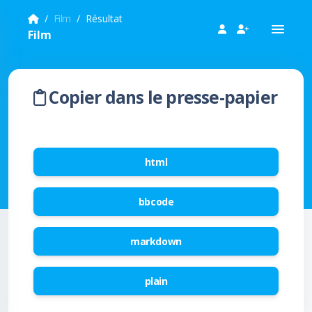
Film
Résultat
Film
Copier dans le presse-papier
html
bbcode
markdown
plain