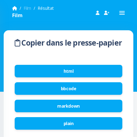
Film
Résultat
Film
Copier dans le presse-papier
html
bbcode
markdown
plain