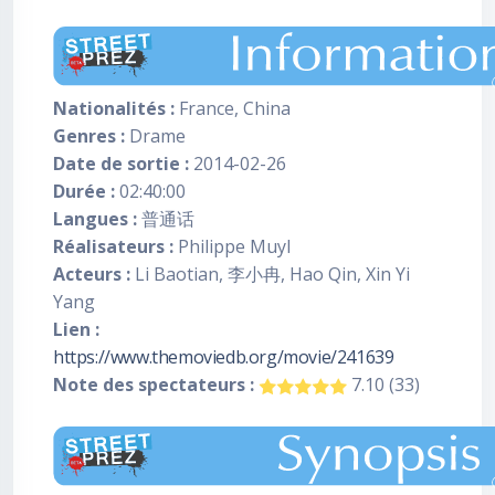
Nationalités :
France, China
Genres :
Drame
Date de sortie :
2014-02-26
Durée :
02:40:00
Langues :
普通话
Réalisateurs :
Philippe Muyl
Acteurs :
Li Baotian, 李小冉, Hao Qin, Xin Yi
Yang
Lien :
https://www.themoviedb.org/movie/241639
Note des spectateurs :
7.10 (33)