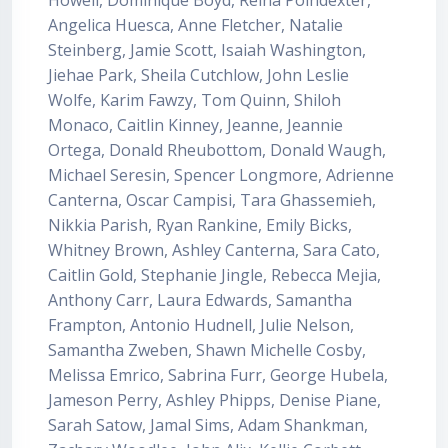
Howell, Dominique Boyd, Reina Poindexter,
Angelica Huesca, Anne Fletcher, Natalie
Steinberg, Jamie Scott, Isaiah Washington,
Jiehae Park, Sheila Cutchlow, John Leslie
Wolfe, Karim Fawzy, Tom Quinn, Shiloh
Monaco, Caitlin Kinney, Jeanne, Jeannie
Ortega, Donald Rheubottom, Donald Waugh,
Michael Seresin, Spencer Longmore, Adrienne
Canterna, Oscar Campisi, Tara Ghassemieh,
Nikkia Parish, Ryan Rankine, Emily Bicks,
Whitney Brown, Ashley Canterna, Sara Cato,
Caitlin Gold, Stephanie Jingle, Rebecca Mejia,
Anthony Carr, Laura Edwards, Samantha
Frampton, Antonio Hudnell, Julie Nelson,
Samantha Zweben, Shawn Michelle Cosby,
Melissa Emrico, Sabrina Furr, George Hubela,
Jameson Perry, Ashley Phipps, Denise Piane,
Sarah Satow, Jamal Sims, Adam Shankman,