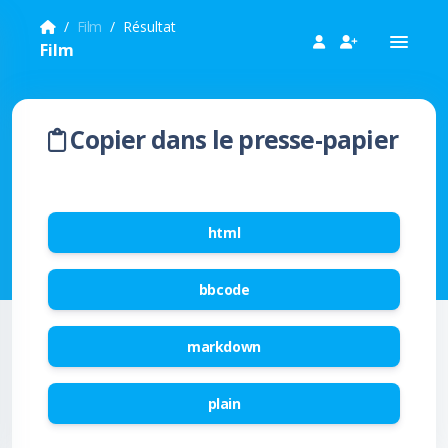
Film
Résultat
Film
Copier dans le presse-papier
html
bbcode
markdown
plain