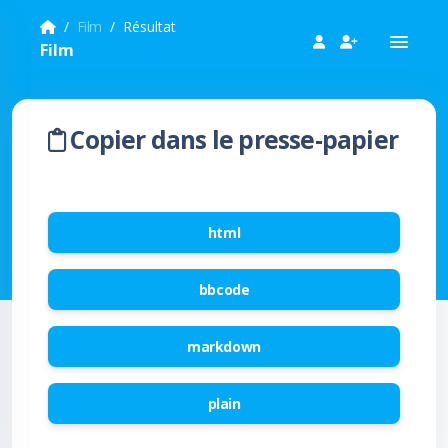
Film
Résultat
Film
Copier dans le presse-papier
html
bbcode
markdown
plain