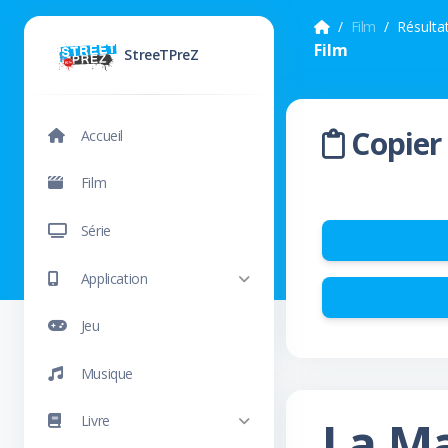
Film
Résulta
Film
StreeTPreZ
Copier 
Accueil
Film
Série
Application
Jeu
Musique
La Ma
Livre