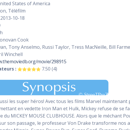
ited States of America
on, Téléfilm
2013-10-18
0
sh
onovan Cook
an, Tony Anselmo, Russi Taylor, Tress MacNeille, Bill Far
il Winchell
w.themoviedb.org/movie/298915
teurs :
7.50 (4)
aussi les super héros! Avec tous les films Marvel maintenant
mettant en vedette Iron Man et Hulk, Mickey refuse de se fai
re du MICKEY MOUSE CLUBHOUSE. Alors que le méchant Power-
e sur son passage, le professeur Von Drake transforme nos