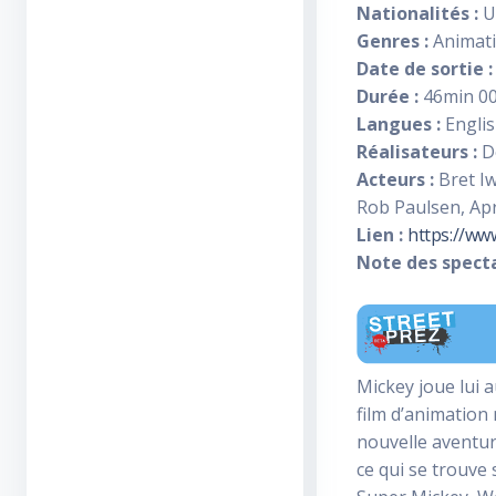
Nationalités :
Un
Genres :
Animati
Date de sortie :
Durée :
46min 0
Langues :
Engli
Réalisateurs :
D
Acteurs :
Bret Iw
Rob Paulsen, Apr
Lien :
https://ww
Note des specta
Mickey joue lui 
film d’animation 
nouvelle aventu
ce qui se trouv