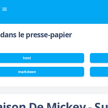
t
dans le presse-papier
html
markdown
ison De Mickey - S