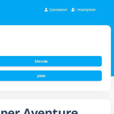
Connexion
Inscription
bbcode
plain
uper Aventure