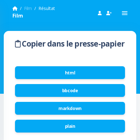
Film
Résultat
Film
Copier dans le presse-papier
html
bbcode
markdown
plain