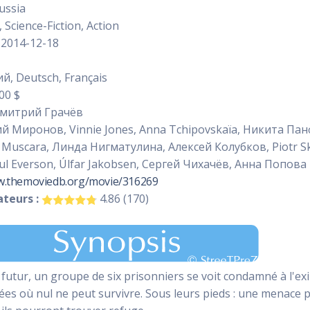
ussia
, Science-Fiction, Action
2014-12-18
й, Deutsch, Français
00 $
митрий Грачёв
й Миронов, Vinnie Jones, Anna Tchipovskaïa, Никита Па
 Muscara, Линда Нигматулина, Алексей Колубков, Piotr Sk
l Everson, Úlfar Jakobsen, Сергей Чихачёв, Анна Попова
w.themoviedb.org/movie/316269
teurs :
4.86 (170)
futur, un groupe de six prisonniers se voit condamné à l'exil
es où nul ne peut survivre. Sous leurs pieds : une menace plus