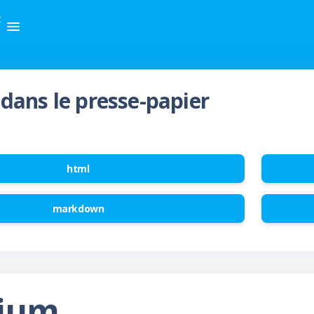
t
dans le presse-papier
html
markdown
nium