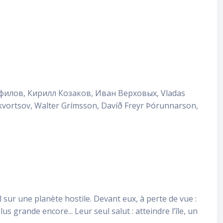
нфилов, Кирилл Козаков, Иван Верховых, Vladas
vortsov, Walter Grímsson, Davíð Freyr Þórunnarson,
 sur une planète hostile. Devant eux, à perte de vue :
 grande encore... Leur seul salut : atteindre l’île, un