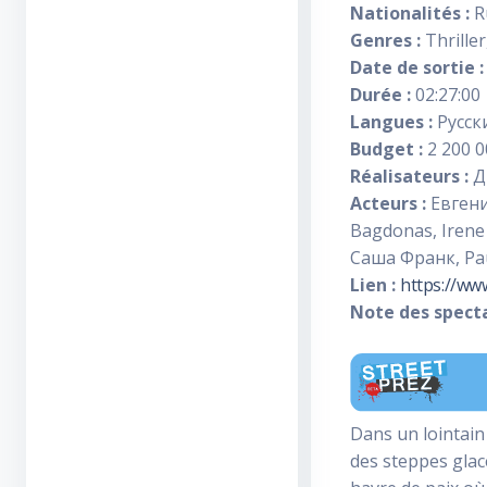
Nationalités :
R
Genres :
Thriller
Date de sortie :
Durée :
02:27:00
Langues :
Pусски
Budget :
2 200 0
Réalisateurs :
Д
Acteurs :
Евгени
Bagdonas, Irene
Саша Франк, Pau
Lien :
https://ww
Note des specta
Dans un lointain 
des steppes glacé