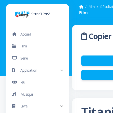
Film
Résulta
Film
StreeTPreZ
Copier 
Accueil
Film
Série
Application
Jeu
Musique
Tita
Livre