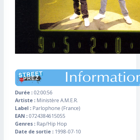
Durée :
02:00:56
Artiste :
Ministère A.M.E.R.
Label :
Parlophone (France)
EAN :
0724384615055
Genres :
Rap/Hip Hop
Date de sortie :
1998-07-10