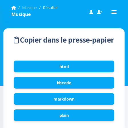
Musique
Résultat
Musique
Copier dans le presse-papier
html
bbcode
markdown
plain