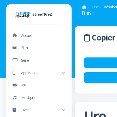
Film
Résulta
Film
StreeTPreZ
Copier 
Accueil
Film
Série
Application
Jeu
Musique
Uro
Livre