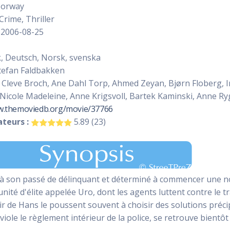
orway
Crime, Thriller
2006-08-25
 Deutsch, Norsk, svenska
efan Faldbakken
 Cleve Broch, Ane Dahl Torp, Ahmed Zeyan, Bjørn Floberg, In
 Nicole Madeleine, Anne Krigsvoll, Bartek Kaminski, Anne R
w.themoviedb.org/movie/37766
teurs :
5.89 (23)
à son passé de délinquant et déterminé à commencer une nouve
nité d'élite appelée Uro, dont les agents luttent contre le tr
r de Hans le poussent souvent à choisir des solutions précip
il viole le règlement intérieur de la police, se retrouve bie