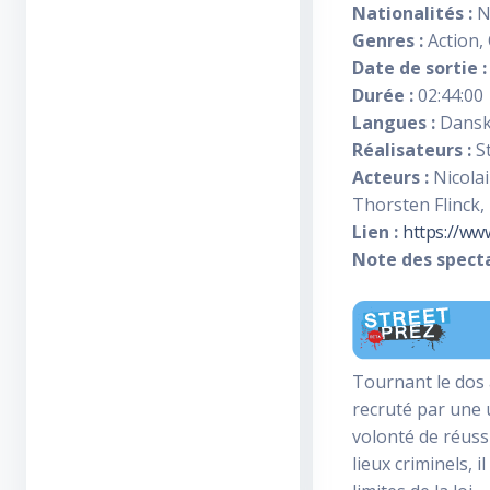
Nationalités :
N
Genres :
Action, 
Date de sortie :
Durée :
02:44:00
Langues :
Dansk,
Réalisateurs :
St
Acteurs :
Nicolai
Thorsten Flinck,
Lien :
https://ww
Note des specta
Tournant le dos 
recruté par une u
volonté de réussi
lieux criminels, 