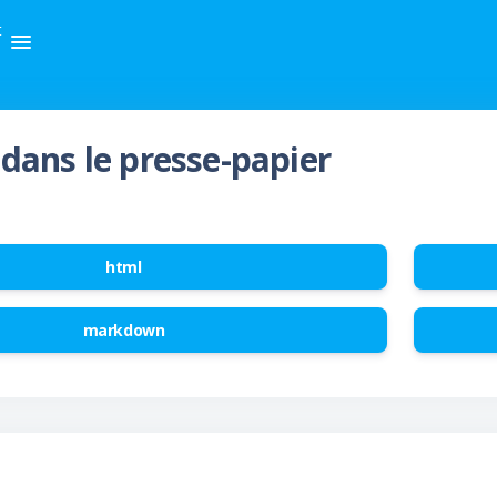
t
dans le presse-papier
html
markdown