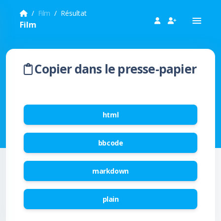
Film
Résultat
Film
Copier dans le presse-papier
html
bbcode
markdown
plain