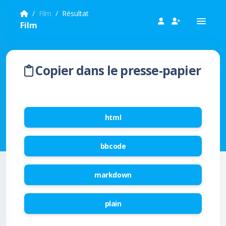
Film
Résultat
Film
Copier dans le presse-papier
html
bbcode
markdown
plain