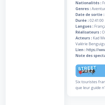
Nationalités :
F
Genres :
Aventur
Date de sortie :
Durée :
02:41:00
Langues :
França
Réalisateurs :
Ol
Acteurs :
Kad Mer
Valérie Benguigu
Lien :
https://ww
Note des specta
Six touristes fra
que leur guide n'