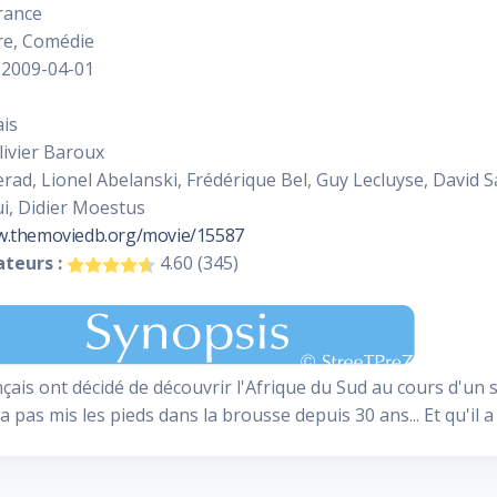
rance
e, Comédie
2009-04-01
is
ivier Baroux
ad, Lionel Abelanski, Frédérique Bel, Guy Lecluyse, David S
i, Didier Moestus
w.themoviedb.org/movie/15587
teurs :
4.60 (345)
nçais ont décidé de découvrir l'Afrique du Sud au cours d'un s
a pas mis les pieds dans la brousse depuis 30 ans... Et qu'il 