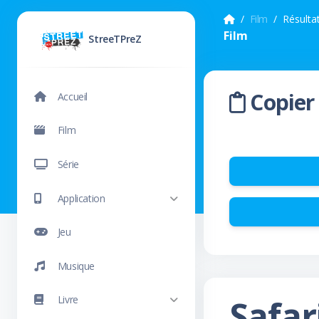
Film
Résulta
Film
StreeTPreZ
Copier 
Accueil
Film
Série
Application
Jeu
Musique
Safar
Livre