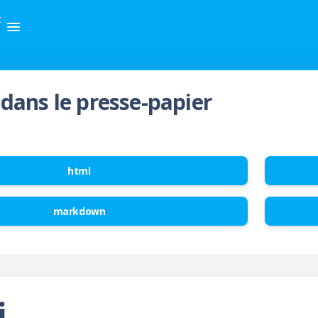
t
dans le presse-papier
html
markdown
i