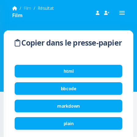
Film
Résultat
Film
Copier dans le presse-papier
html
bbcode
markdown
plain