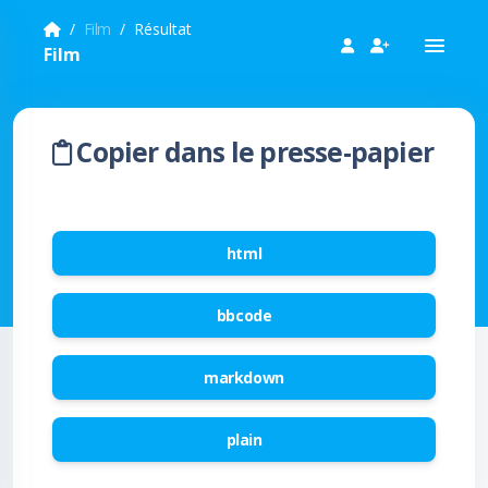
Film
Résultat
Film
Copier dans le presse-papier
html
bbcode
markdown
plain