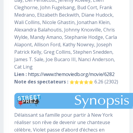
Bay, Del Pentecost, Jeremy Rowley, Ellen
Cleghorne, John Fugelsang, Bud Cort, Frank
Medrano, Elizabeth Beckwith, Diane Hudock,
Wali Collins, Nicole Ghastin, Jonathan Klein,
Alexandra Balahoutis, Johnny Knoxville, Chris
Wylde, Mandy Amano, Stephanie Hodge, Carla
Alapont, Allison Ford, Kathy Nowrey, Joseph
Patrick Kelly, Greg Collins, Stephen Snedden,
James T. Sale, Joe Bucaro III, Nanci Anderson,
Cat Ling
Lien :
https://www.themoviedb.org/movie/6282
Note des spectateurs :
6.26 (2302)
Délaissant sa famille pour partir à New York
réaliser son rêve de devenir une chanteuse
célèbre, Violet passe d’abord d’échecs en