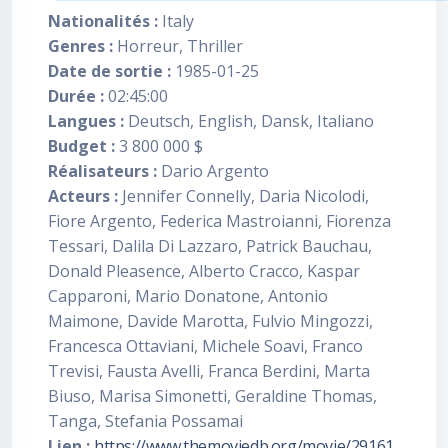
Nationalités :
Italy
Genres :
Horreur, Thriller
Date de sortie :
1985-01-25
Durée :
02:45:00
Langues :
Deutsch, English, Dansk, Italiano
Budget :
3 800 000 $
Réalisateurs :
Dario Argento
Acteurs :
Jennifer Connelly, Daria Nicolodi,
Fiore Argento, Federica Mastroianni, Fiorenza
Tessari, Dalila Di Lazzaro, Patrick Bauchau,
Donald Pleasence, Alberto Cracco, Kaspar
Capparoni, Mario Donatone, Antonio
Maimone, Davide Marotta, Fulvio Mingozzi,
Francesca Ottaviani, Michele Soavi, Franco
Trevisi, Fausta Avelli, Franca Berdini, Marta
Biuso, Marisa Simonetti, Geraldine Thomas,
Tanga, Stefania Possamai
Lien :
https://www.themoviedb.org/movie/29161