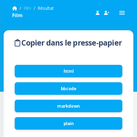
Film
Résultat
Film
Copier dans le presse-papier
html
bbcode
markdown
plain