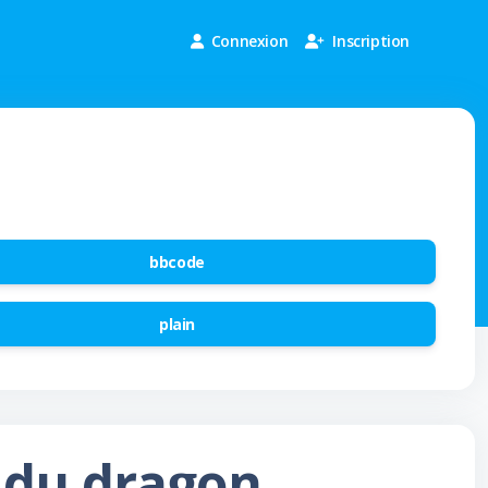
Connexion
Inscription
bbcode
plain
e du dragon