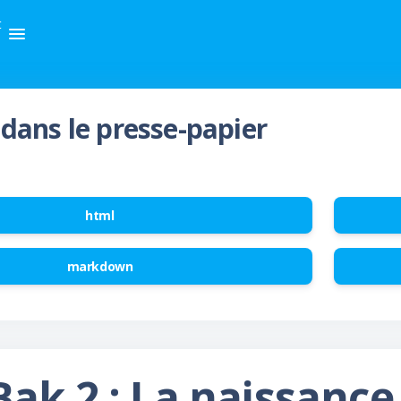
t
dans le presse-papier
html
markdown
ak 2 : La naissanc