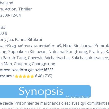
hailand
, Action, Thriller
2008-12-04
ไทย
00 $
ny Jaa, Panna Rittikrai
a, ศรัณยู วงษ์กระจ่าง, สรพงษ์ ชาตรี, Nirut Sirichanya, Primr
ng, Suppakorn Kitsuwan, Natdanai Kongthong, Prarinya K
zu Patrick Tang, Cheewin Adchariyachai, Sakchai Jairatsamee
im Man, Chupong Changprung
w.themoviedb.org/movie/16353
teurs :
6.48 (735)
siècle. Prisonnier de marchands d'esclaves qui comptent se d