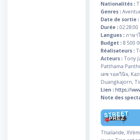
Nationalités :
T
Genres :
Aventure
Date de sortie :
Durée :
02:28:00
Langues :
ภาษา
Budget :
8 500 0
Réalisateurs :
To
Acteurs :
Tony Ja
Patthama Pantho
เดช รอดวินิจ, Ka
Duangkajorn, T
Lien :
https://ww
Note des specta
Thaïlande, XVème 