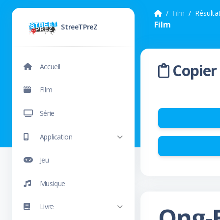
Film
Résulta
Film
StreeTPreZ
Copier 
Accueil
Film
Série
Application
Jeu
Musique
Ong-B
Livre