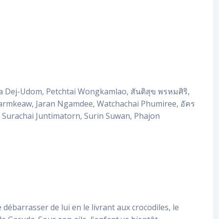
ata Dej-Udom, Petchtai Wongkamlao, สันติสุข พรหมศิริ,
armkeaw, Jaran Ngamdee, Watchachai Phumiree, อัคร
, Surachai Juntimatorn, Surin Suwan, Phajon
ébarrasser de lui en le livrant aux crocodiles, le