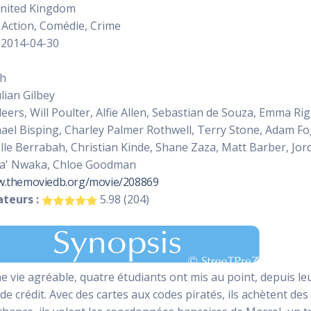
nited Kingdom
Action, Comédie, Crime
2014-04-30
sh
lian Gilbey
eers, Will Poulter, Alfie Allen, Sebastian de Souza, Emma
el Bisping, Charley Palmer Rothwell, Terry Stone, Adam Fo
le Berrabah, Christian Kinde, Shane Zaza, Matt Barber, Jor
uga' Nwaka, Chloe Goodman
w.themoviedb.org/movie/208869
teurs :
5.98 (204)
e vie agréable, quatre étudiants ont mis au point, depuis le
 de crédit. Avec des cartes aux codes piratés, ils achètent de