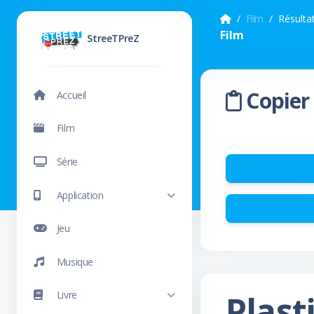
Film
Résulta
Film
StreeTPreZ
Copier 
Accueil
Film
Série
Application
Jeu
Musique
Plast
Livre