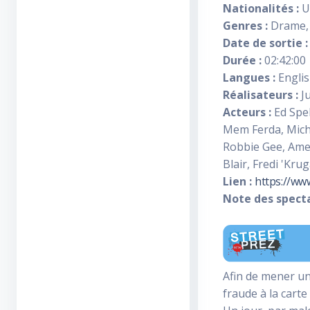
Nationalités :
U
Genres :
Drame, 
Date de sortie :
Durée :
02:42:00
Langues :
Engli
Réalisateurs :
Ju
Acteurs :
Ed Spel
Mem Ferda, Micha
Robbie Gee, Amel
Blair, Fredi 'Kr
Lien :
https://ww
Note des specta
Afin de mener un
fraude à la carte