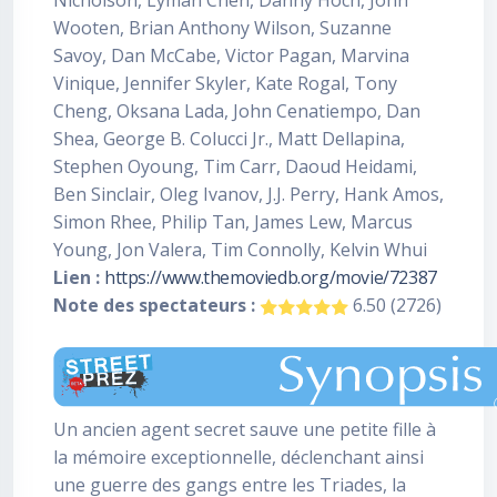
Nicholson, Lyman Chen, Danny Hoch, John
Wooten, Brian Anthony Wilson, Suzanne
Savoy, Dan McCabe, Victor Pagan, Marvina
Vinique, Jennifer Skyler, Kate Rogal, Tony
Cheng, Oksana Lada, John Cenatiempo, Dan
Shea, George B. Colucci Jr., Matt Dellapina,
Stephen Oyoung, Tim Carr, Daoud Heidami,
Ben Sinclair, Oleg Ivanov, J.J. Perry, Hank Amos,
Simon Rhee, Philip Tan, James Lew, Marcus
Young, Jon Valera, Tim Connolly, Kelvin Whui
Lien :
https://www.themoviedb.org/movie/72387
Note des spectateurs :
6.50 (2726)
Un ancien agent secret sauve une petite fille à
la mémoire exceptionnelle, déclenchant ainsi
une guerre des gangs entre les Triades, la