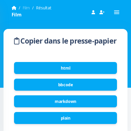
Film
Résultat
Film
Copier dans le presse-papier
html
bbcode
markdown
plain