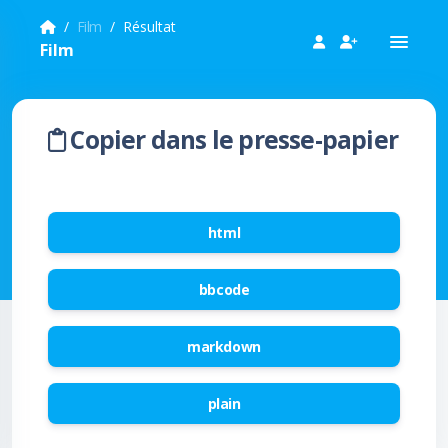
Film
Résultat
Film
Copier dans le presse-papier
html
bbcode
markdown
plain