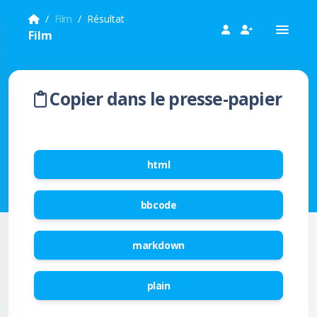
Film
Résultat
Film
Copier dans le presse-papier
html
bbcode
markdown
plain