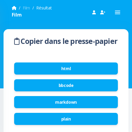
Film
Résultat
Film
Copier dans le presse-papier
html
bbcode
markdown
plain