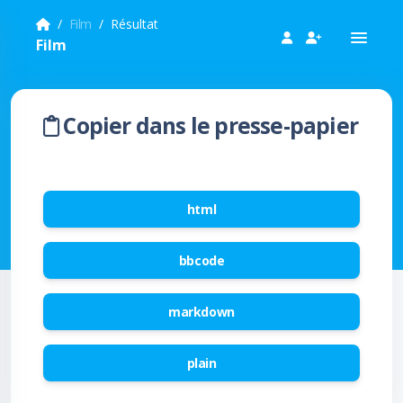
Film
Résultat
Film
Copier dans le presse-papier
html
bbcode
markdown
plain