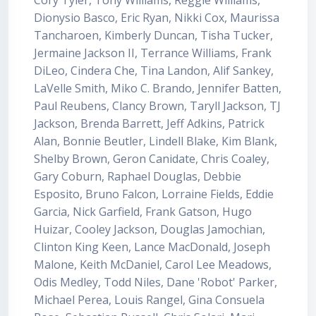
Cory Tyler, Tony Williams, Reggie Williams,
Dionysio Basco, Eric Ryan, Nikki Cox, Maurissa
Tancharoen, Kimberly Duncan, Tisha Tucker,
Jermaine Jackson II, Terrance Williams, Frank
DiLeo, Cindera Che, Tina Landon, Alif Sankey,
LaVelle Smith, Miko C. Brando, Jennifer Batten,
Paul Reubens, Clancy Brown, Taryll Jackson, TJ
Jackson, Brenda Barrett, Jeff Adkins, Patrick
Alan, Bonnie Beutler, Lindell Blake, Kim Blank,
Shelby Brown, Geron Canidate, Chris Coaley,
Gary Coburn, Raphael Douglas, Debbie
Esposito, Bruno Falcon, Lorraine Fields, Eddie
Garcia, Nick Garfield, Frank Gatson, Hugo
Huizar, Cooley Jackson, Douglas Jamochian,
Clinton King Keen, Lance MacDonald, Joseph
Malone, Keith McDaniel, Carol Lee Meadows,
Odis Medley, Todd Niles, Dane 'Robot' Parker,
Michael Perea, Louis Rangel, Gina Consuela