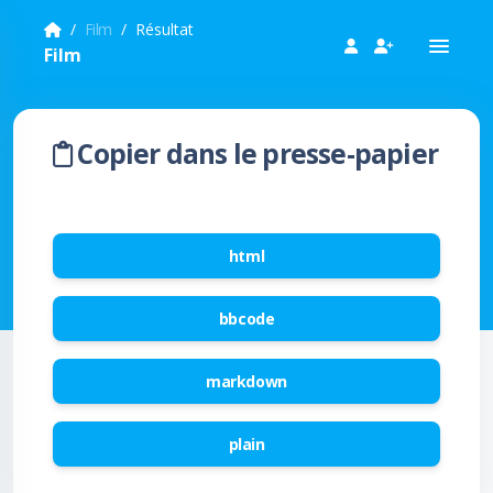
Film
Résultat
Film
Copier dans le presse-papier
html
bbcode
markdown
plain