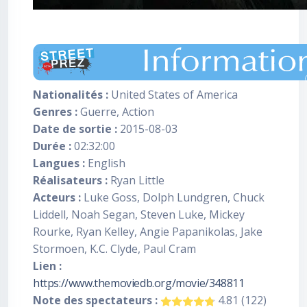
Nationalités :
United States of America
Genres :
Guerre, Action
Date de sortie :
2015-08-03
Durée :
02:32:00
Langues :
English
Réalisateurs :
Ryan Little
Acteurs :
Luke Goss, Dolph Lundgren, Chuck
Liddell, Noah Segan, Steven Luke, Mickey
Rourke, Ryan Kelley, Angie Papanikolas, Jake
Stormoen, K.C. Clyde, Paul Cram
Lien :
https://www.themoviedb.org/movie/348811
Note des spectateurs :
4.81 (122)