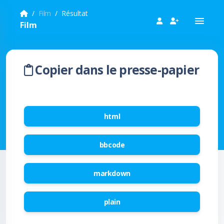
Film
Résultat
Film
Copier dans le presse-papier
html
bbcode
markdown
plain