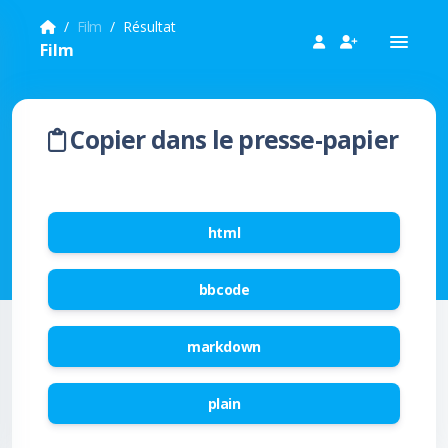
Film
Résultat
Film
Copier dans le presse-papier
html
bbcode
markdown
plain