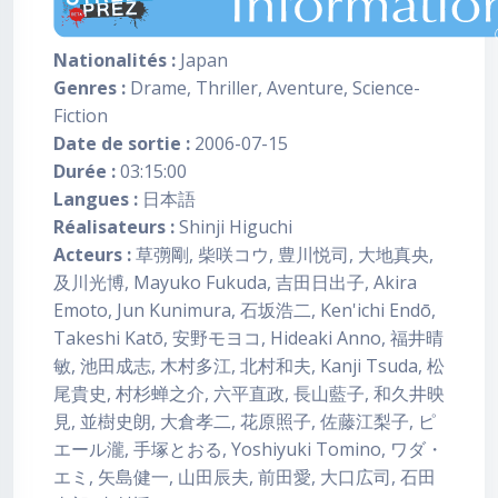
Nationalités :
Japan
Genres :
Drame, Thriller, Aventure, Science-
Fiction
Date de sortie :
2006-07-15
Durée :
03:15:00
Langues :
日本語
Réalisateurs :
Shinji Higuchi
Acteurs :
草彅剛, 柴咲コウ, 豊川悦司, 大地真央,
及川光博, Mayuko Fukuda, 吉田日出子, Akira
Emoto, Jun Kunimura, 石坂浩二, Ken'ichi Endō,
Takeshi Katō, 安野モヨコ, Hideaki Anno, 福井晴
敏, 池田成志, 木村多江, 北村和夫, Kanji Tsuda, 松
尾貴史, 村杉蝉之介, 六平直政, 長山藍子, 和久井映
見, 並樹史朗, 大倉孝二, 花原照子, 佐藤江梨子, ピ
エール瀧, 手塚とおる, Yoshiyuki Tomino, ワダ・
エミ, 矢島健一, 山田辰夫, 前田愛, 大口広司, 石田