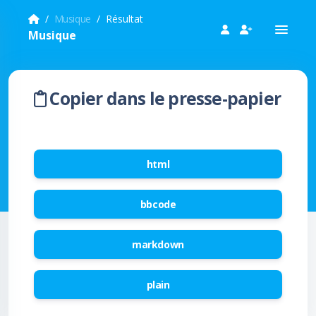
Musique
Résultat
Musique
Copier dans le presse-papier
html
bbcode
markdown
plain