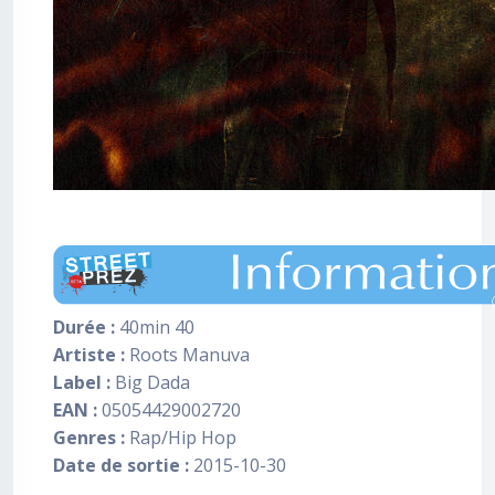
Durée :
40min 40
Artiste :
Roots Manuva
Label :
Big Dada
EAN :
05054429002720
Genres :
Rap/Hip Hop
Date de sortie :
2015-10-30