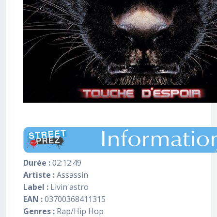
Durée :
02:12:49
Artiste :
Assassin
Label :
Livin'astro
EAN :
03700368411315
Genres :
Rap/Hip Hop