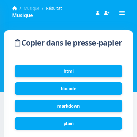
Musique
Résultat
Musique
Copier dans le presse-papier
html
bbcode
markdown
plain