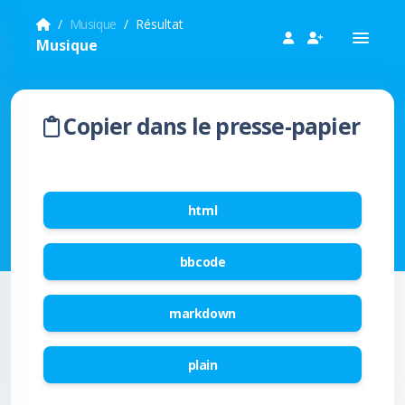
Musique
Résultat
Musique
Copier dans le presse-papier
html
bbcode
markdown
plain