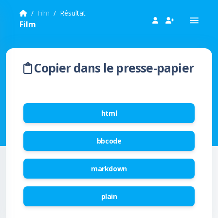
Film
Résultat
Film
Copier dans le presse-papier
html
bbcode
markdown
plain