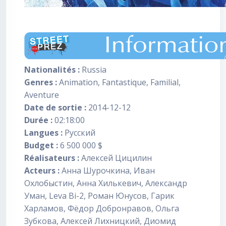
Nationalités :
Russia
Genres :
Animation, Fantastique, Familial,
Aventure
Date de sortie :
2014-12-12
Durée :
02:18:00
Langues :
Pусский
Budget :
6 500 000 $
Réalisateurs :
Алексей Цицилин
Acteurs :
Анна Шурочкина, Иван
Охлобыстин, Анна Хилькевич, Александр
Уман, Leva Bi-2, Роман Юнусов, Гарик
Харламов, Фёдор Добронравов, Ольга
Зубкова, Алексей Лихницкий, Диомид