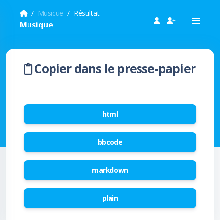
Musique
Résultat
Musique
Copier dans le presse-papier
html
bbcode
markdown
plain