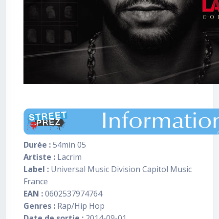
Durée :
54min 05
Artiste :
Lacrim
Label :
Universal Music Division Capitol Music
France
EAN :
0602537974764
Genres :
Rap/Hip Hop
Date de sortie :
2014-09-01